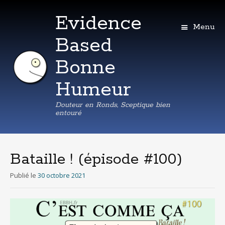
Evidence
Menu
Based
Bonne
Humeur
Douteur en Ronds, Sceptique bien
entouré
Aller
au
contenu
Bataille ! (épisode #100)
principal
Publié le
30 octobre 2021