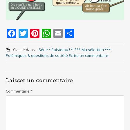
F
T
Pi
W
E
S
ac
w
nt
h
m
h
e
itt
er
at
ai
ar
Classé dans :
- Série * Épistetou ! *
,
*** Ma sélection ***
,
Polémiques & questions de société
Écrire un commentaire
b
er
e
s
l
e
o
st
A
o
p
Laisser un commentaire
k
p
Commentaire
*