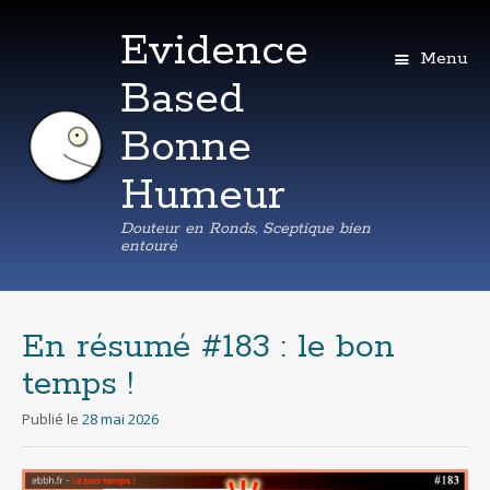
Evidence
Menu
Based
Bonne
Humeur
Douteur en Ronds, Sceptique bien
entouré
Aller
au
contenu
En résumé #183 : le bon
principal
temps !
Publié le
28 mai 2026