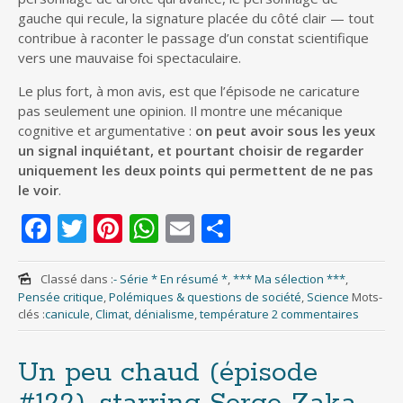
gauche qui recule, la signature placée du côté clair — tout
contribue à raconter le passage d’un constat scientifique
vers une mauvaise foi spectaculaire.
Le plus fort, à mon avis, est que l’épisode ne caricature
pas seulement une opinion. Il montre une mécanique
cognitive et argumentative :
on peut avoir sous les yeux
un signal inquiétant, et pourtant choisir de regarder
uniquement les deux points qui permettent de ne pas
le voir
.
F
T
Pi
W
E
P
ac
w
nt
h
m
ar
e
itt
er
at
ai
ta
Classé dans :
- Série * En résumé *
,
*** Ma sélection ***
,
Pensée critique
,
Polémiques & questions de société
,
Science
Mots-
b
er
e
s
l
g
clés :
canicule
,
Climat
,
dénialisme
,
température
2 commentaires
o
st
A
er
o
p
Un peu chaud (épisode
k
p