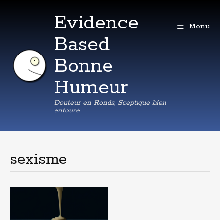
Evidence
Menu
Based
Bonne
Humeur
Douteur en Ronds, Sceptique bien
entouré
Aller
au
contenu
sexisme
principal