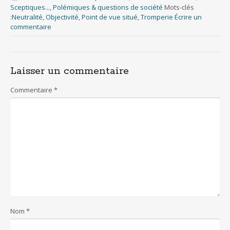
e
itt
er
at
ai
ar
Sceptiques...
,
Polémiques & questions de société
Mots-clés
b
er
e
s
l
e
:
Neutralité
,
Objectivité
,
Point de vue situé
,
Tromperie
Écrire un
commentaire
o
st
A
o
p
k
p
Laisser un commentaire
Commentaire
*
Nom
*