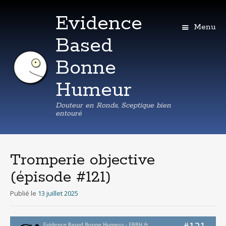
Evidence
Menu
Based
Bonne
Humeur
Douteur en Ronds, Sceptique bien
entouré
Aller
au
contenu
Tromperie objective
principal
(épisode #121)
Publié le
13 juillet 2025