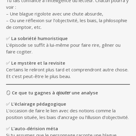
Tu fais confiance à l’intelligence du lecteur. Chacun pourra y
voir :
– Une blague rigolote avec une chute absurde,
– Ou une réflexion sur l’objectivité, les biais, la philosophie
de comptoir, etc.
✅
La sobriété humoristique
L’épisode se suffit à lui-même pour faire rire, gêner ou
faire cogiter.
✅
Le mystère et la revisite
Certains le reliront plus tard et comprendront autre chose.
Et c’est peut-être le plus beau.
🪞
Ce que tu gagnes à
ajouter
une analyse
✅
L’éclairage pédagogique
L’occasion de faire le lien avec des notions comme la
position située, les biais d’ancrage ou l’illusion d’objectivité.
✅
L’auto-dérision méta
Si tu assumes que le personnage raconte une blague