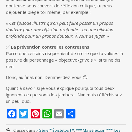
douteuse sous couvert de réflexion critique, tu peux
déjouer le piège toi-même, par exemple :
« Cet épisode illustre qu’on peut faire passer un propos
douteux pour une réflexion profonde… ou une réflexion
profonde pour un propos douteux. À vous de juger. »
✅
La prévention contre les contresens
Parce que certains risqueraient de croire que tu valides la
posture du personnage « objectivo-grivois », si tu ne dis
rien.
Donc, au final, non. Demmerdez-vous 🙂
Quant à savoir si je vous explique pourquoi tous deux
ignorent ce que sont des jambes… Nan mais réfléchissez
un peu, quoi.
F
T
Pi
W
E
S
ac
w
nt
h
m
h
Classé dans :
- Série * Épistetou ! *
,
*** Ma sélection ***
,
Les