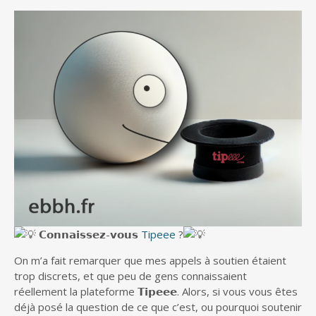
𝗖𝗼𝗻𝗻𝗮𝗶𝘀𝘀𝗲𝘇-𝘃𝗼𝘂𝘀
Tipeee
?
On m’a fait remarquer que mes appels à soutien étaient
trop discrets, et que peu de gens connaissaient
réellement la plateforme 𝗧𝗶𝗽𝗲𝗲𝗲. Alors, si vous vous êtes
déjà posé la question de ce que c’est, ou pourquoi soutenir