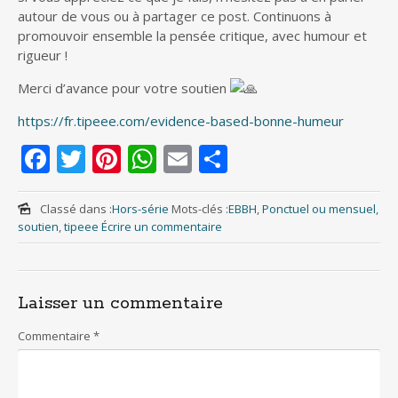
autour de vous ou à partager ce post. Continuons à
promouvoir ensemble la pensée critique, avec humour et
rigueur !
Merci d’avance pour votre soutien
https://fr.tipeee.com/evidence-based-bonne-humeur
F
T
Pi
W
E
S
ac
w
nt
h
m
h
e
itt
er
at
ai
ar
Classé dans :
Hors-série
Mots-clés :
EBBH
,
Ponctuel ou mensuel
,
soutien
,
tipeee
Écrire un commentaire
b
er
e
s
l
e
o
st
A
o
p
Laisser un commentaire
k
p
Commentaire
*