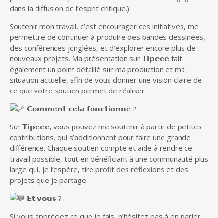
dans la diffusion de l’esprit critique.)
Soutenir mon travail, c’est encourager ces initiatives, me
permettre de continuer à produire des bandes dessinées,
des conférences jonglées, et d’explorer encore plus de
nouveaux projets. Ma présentation sur 𝗧𝗶𝗽𝗲𝗲𝗲 fait
également un point détaillé sur ma production et ma
situation actuelle, afin de vous donner une vision claire de
ce que votre soutien permet de réaliser.
𝗖𝗼𝗺𝗺𝗲𝗻𝘁 𝗰𝗲𝗹𝗮 𝗳𝗼𝗻𝗰𝘁𝗶𝗼𝗻𝗻𝗲 ?
Sur 𝗧𝗶𝗽𝗲𝗲𝗲, vous pouvez me soutenir à partir de petites
contributions, qui s’additionnent pour faire une grande
différence. Chaque soutien compte et aide à rendre ce
travail possible, tout en bénéficiant à une communauté plus
large qui, je l’espère, tire profit des réflexions et des
projets que je partage.
𝗘𝘁 𝘃𝗼𝘂𝘀 ?
Si vous appréciez ce que je fais, n’hésitez pas à en parler