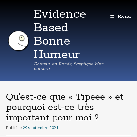
Evidence
Menu
Based
Bonne
Humeur
Douteur en Ronds, Sceptique bien
entouré
Aller
au
contenu
Qu’est-ce que « Tipeee » et
principal
pourquoi est-ce très
important pour moi ?
Publié le
29 septembre 2024