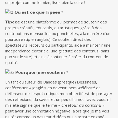
un projet comme le mien, lisez bien la suite !
𝗤𝘂’𝗲𝘀𝘁-𝗰𝗲 𝗾𝘂𝗲 𝗧𝗶𝗽𝗲𝗲𝗲 ?
𝗧𝗶𝗽𝗲𝗲𝗲 est une plateforme qui permet de soutenir des
projets créatifs, éducatifs, ou artistiques grâce à des
contributions mensuelles ou ponctuelles, à la manière d’un
pourboire (tip en anglais). Ce soutien direct des
spectateurs, lecteurs ou participants, aide à maintenir une
indépendance éditoriale, une gratuité des contenus (sans
pub sur le site) et ainsi à continuer à créer du contenu de
qualité.
𝗣𝗼𝘂𝗿𝗾𝘂𝗼𝗶 (𝗺𝗲) 𝘀𝗼𝘂𝘁𝗲𝗻𝗶𝗿 ?
En tant qu’auteur de Bandes (presque) Dessinées,
conférencier « jonglé » en devenir, semi-célébrité et
défenseur de l’esprit critique, mon objectif est de partager
des réflexions, du savoir et un peu d’humour avec vous. (Il
m’a été signalé que le terme « 𝘤𝘳é𝘢𝘵𝘦𝘶𝘳 𝘥𝘦 𝘤𝘰𝘯𝘵𝘦𝘯𝘶 »
peut avoir une connotation négative, alors que je me vois
plutôt comme un passeur d’idées ou un artiste engagé