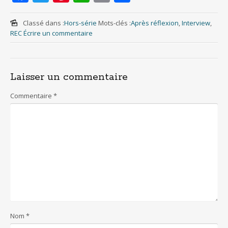
ac
w
nt
h
m
h
e
itt
er
at
ai
ar
Classé dans :
Hors-série
Mots-clés :
Après réflexion
,
Interview
,
REC
Écrire un commentaire
b
er
e
s
l
e
o
st
A
o
p
Laisser un commentaire
k
p
Commentaire
*
Nom
*