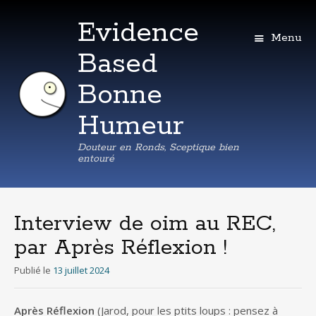
Evidence
Menu
Based
Bonne
Humeur
Douteur en Ronds, Sceptique bien
entouré
Aller
au
contenu
Interview de oim au REC,
principal
par Après Réflexion !
Publié le
13 juillet 2024
Après Réflexion
(Jarod, pour les ptits loups : pensez à