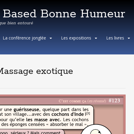
e Based Bonne Humeur
que bien entouré
Aller
La conférence jonglée
Les expositions
Les livres
au
contenu
principal
Massage exotique