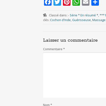
F
T
Pi
W
E
S
ac
w
nt
h
m
h
e
itt
er
at
ai
ar
Classé dans :
- Série * En résumé *
,
*** 
clés :
Cochon d'Inde
,
Guérisseuse
,
Massage 
b
er
e
s
l
e
o
st
A
o
p
Laisser un commentaire
k
p
Commentaire
*
Nom
*