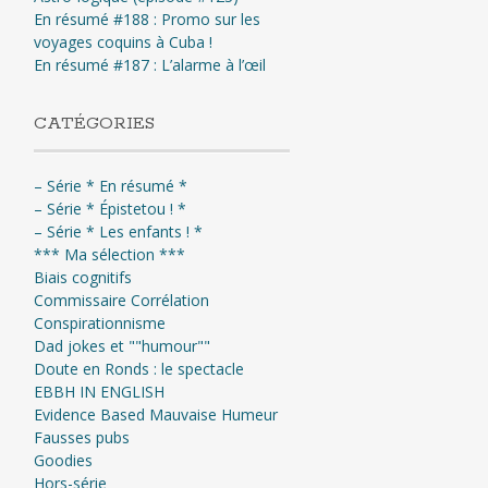
En résumé #188 : Promo sur les
voyages coquins à Cuba !
En résumé #187 : L’alarme à l’œil
CATÉGORIES
– Série * En résumé *
– Série * Épistetou ! *
– Série * Les enfants ! *
*** Ma sélection ***
Biais cognitifs
Commissaire Corrélation
Conspirationnisme
Dad jokes et ""humour""
Doute en Ronds : le spectacle
EBBH IN ENGLISH
Evidence Based Mauvaise Humeur
Fausses pubs
Goodies
Hors-série