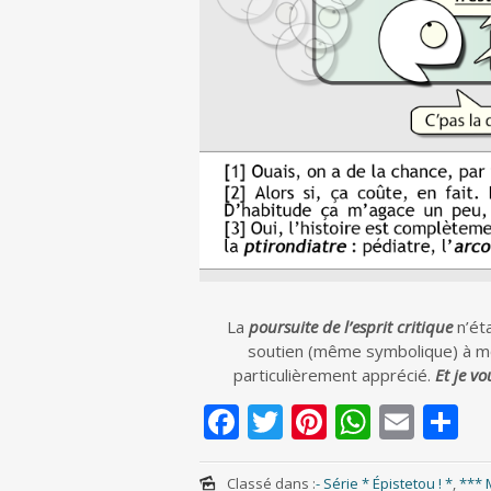
La
poursuite de l’esprit critique
n’éta
soutien (même symbolique) à mon
particulièrement apprécié.
Et je vo
F
T
Pi
W
E
S
ac
w
nt
h
m
h
Classé dans :
- Série * Épistetou ! *
,
*** 