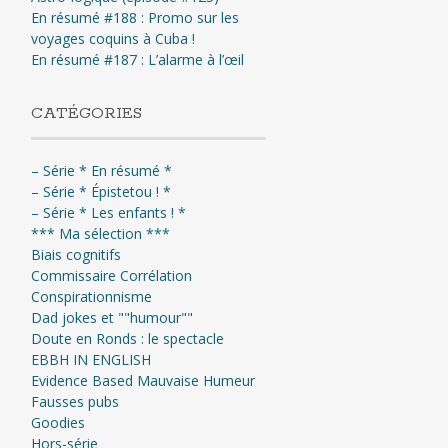
En résumé #188 : Promo sur les
voyages coquins à Cuba !
En résumé #187 : L’alarme à l’œil
CATÉGORIES
– Série * En résumé *
– Série * Épistetou ! *
– Série * Les enfants ! *
*** Ma sélection ***
Biais cognitifs
Commissaire Corrélation
Conspirationnisme
Dad jokes et ""humour""
Doute en Ronds : le spectacle
EBBH IN ENGLISH
Evidence Based Mauvaise Humeur
Fausses pubs
Goodies
Hors-série