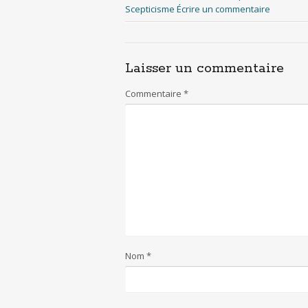
e
itt
er
at
ai
ar
Scepticisme
Écrire un commentaire
b
er
e
s
l
e
o
st
A
o
p
Laisser un commentaire
k
p
Commentaire
*
Nom
*