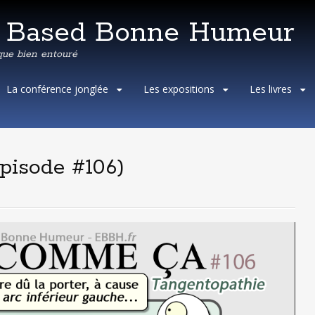
e Based Bonne Humeur
que bien entouré
Aller
La conférence jonglée
Les expositions
Les livres
au
contenu
principal
pisode #106)