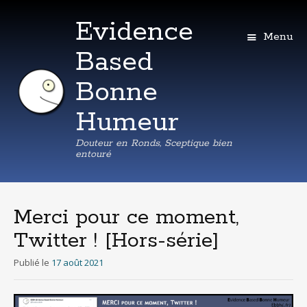
Evidence
Menu
Based
Bonne
Humeur
Douteur en Ronds, Sceptique bien
entouré
Aller
au
contenu
Merci pour ce moment,
principal
Twitter ! [Hors-série]
Publié le
17 août 2021