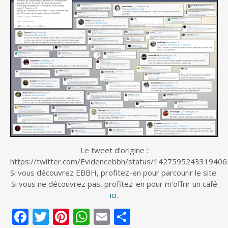
Le tweet d’origine :
https://twitter.com/Evidencebbh/status/142759524331940
Si vous découvrez EBBH, profitez-en pour parcourir le site.
Si vous ne découvrez pas, profitez-en pour m’offrir un café
ici
.
F
T
Pi
W
E
S