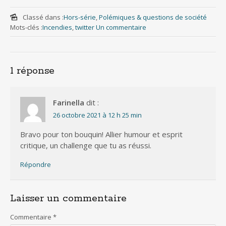
ac
w
nt
h
m
h
e
itt
er
at
ai
ar
Classé dans :
Hors-série
,
Polémiques & questions de société
Mots-clés :
Incendies
,
twitter
Un commentaire
b
er
e
s
l
e
o
st
A
o
p
1 réponse
k
p
Farinella
dit :
26 octobre 2021 à 12 h 25 min
Bravo pour ton bouquin! Allier humour et esprit
critique, un challenge que tu as réussi.
Répondre
Laisser un commentaire
Commentaire
*