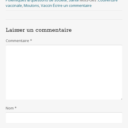
b
er
e
s
l
e
vaccinale
,
Moutons
,
Vaccin
Écrire un commentaire
o
st
A
o
p
Laisser un commentaire
k
p
Commentaire
*
Nom
*