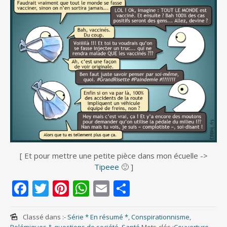
[ Et pour mettre une petite pièce dans mon écuelle ->
Tipeee
🙂 ]
F
T
Pi
W
E
S
ac
w
nt
h
m
h
e
itt
er
at
ai
ar
Classé dans :
- Série * En résumé *
,
Conspirationnisme
,
Polémiques & questions de société
,
Santé
Mots-clés :
Couverture