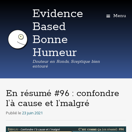
Evidence
Menu
Based
Bonne
Humeur
Douteur en Ronds, Sceptique bien
entouré
Aller
au
contenu
En résumé #96 : confondre
principal
l’à cause et l’malgré
Publié le
23 juin 2021