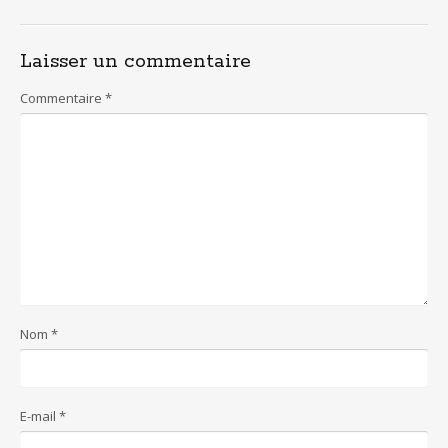
o
st
A
er
o
p
Laisser un commentaire
k
p
Commentaire
*
Nom
*
E-mail
*