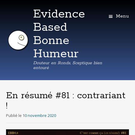
Evidence
Menu
Based
Bonne
Humeur
Douteur en Ronds, Sceptique bien
entouré
Aller
au
contenu
En résumé #81 : contrariant
principal
!
Publié le
10 novembre 2020