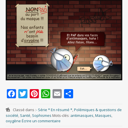
F
T
Pi
W
E
P
ac
w
nt
h
m
ar
e
itt
er
at
ai
ta
Classé dans :
- Série * En résumé *
,
Polémiques & questions de
société
,
Santé
,
Sophismes
Mots-clés :
antimasques
,
Masques
,
b
er
e
s
l
g
oxygène
Écrire un commentaire