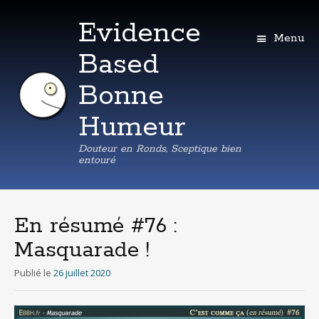
Evidence
Menu
Based
Bonne
Humeur
Douteur en Ronds, Sceptique bien
entouré
Aller
au
contenu
En résumé #76 :
principal
Masquarade !
Publié le
26 juillet 2020