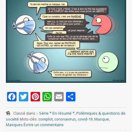
F
T
Pi
W
E
S
ac
w
nt
h
m
h
e
itt
er
at
ai
ar
Classé dans :
- Série * En résumé *
,
Polémiques & questions de
société
Mots-clés :
complot
,
coronavirus
,
covid-19
,
Masque
,
b
er
e
s
l
e
Masques
Écrire un commentaire