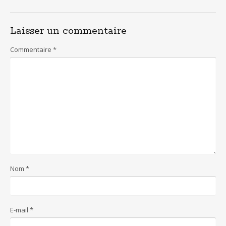
o
st
A
o
p
Laisser un commentaire
k
p
Commentaire
*
Nom
*
E-mail
*