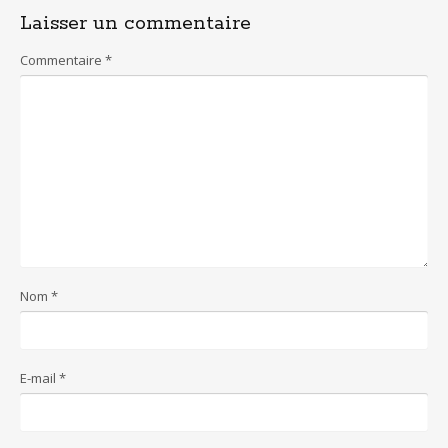
o
st
A
Laisser un commentaire
o
p
k
p
Commentaire
*
Nom
*
E-mail
*