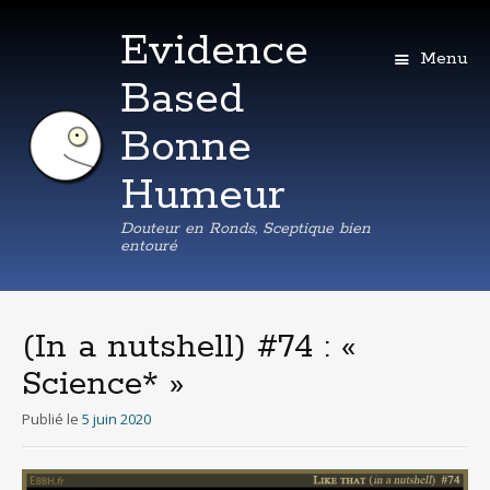
Evidence
Menu
Based
Bonne
Humeur
Douteur en Ronds, Sceptique bien
entouré
Aller
au
contenu
(In a nutshell) #74 : «
principal
Science* »
Publié le
5 juin 2020