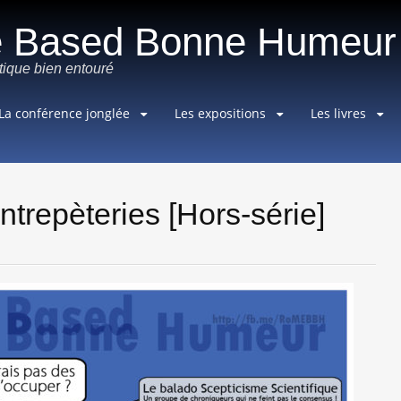
e Based Bonne Humeur
ique bien entouré
Aller
La conférence jonglée
Les expositions
Les livres
au
contenu
principal
ntrepèteries [Hors-série]