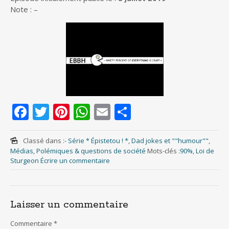
Note : –
F
T
Pi
W
E
S
ac
w
nt
h
m
h
e
itt
er
at
ai
ar
Classé dans :
- Série * Épistetou ! *
,
Dad jokes et ""humour""
,
Médias
,
Polémiques & questions de société
Mots-clés :
90%
,
Loi de
b
er
e
s
l
e
Sturgeon
Écrire un commentaire
o
st
A
o
p
Laisser un commentaire
k
p
Commentaire
*