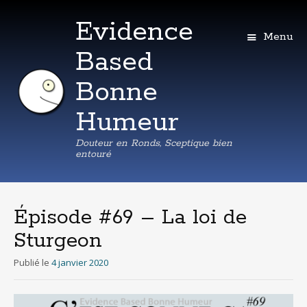
Evidence
Menu
Based
Bonne
Humeur
Douteur en Ronds, Sceptique bien
entouré
Aller
au
contenu
Épisode #69 – La loi de
principal
Sturgeon
Publié le
4 janvier 2020