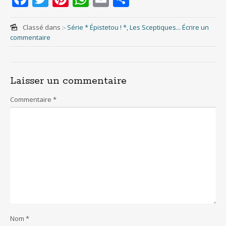
ac
w
nt
h
m
h
e
itt
er
at
ai
ar
Classé dans :
- Série * Épistetou ! *
,
Les Sceptiques...
Écrire un
commentaire
b
er
e
s
l
e
o
st
A
o
p
Laisser un commentaire
k
p
Commentaire
*
Nom
*