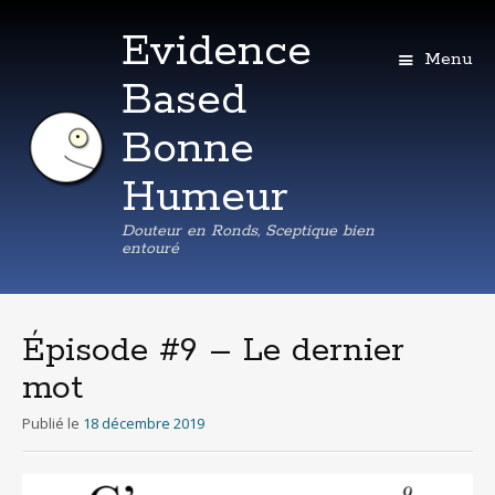
Evidence
Menu
Based
Bonne
Humeur
Douteur en Ronds, Sceptique bien
entouré
Aller
au
contenu
Épisode #9 – Le dernier
principal
mot
Publié le
18 décembre 2019