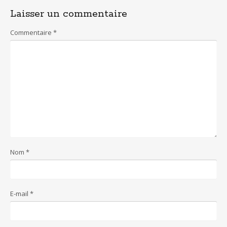
o
p
Laisser un commentaire
k
p
Commentaire
*
Nom
*
E-mail
*