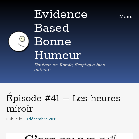
Evidence
Menu
Based
Bonne
Humeur
Douteur en Ronds, Sceptique bien
entouré
Aller
au
contenu
Épisode #41 – Les heures
principal
miroir
Publié le
30 décembre 2019