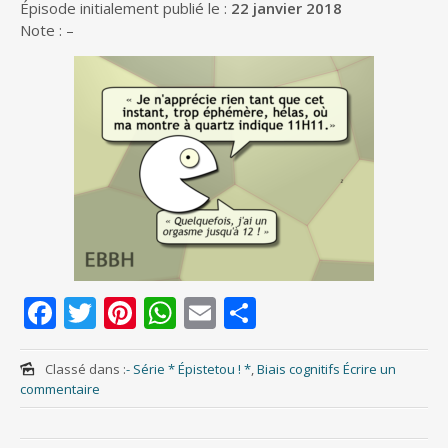
Épisode initialement publié le :
22 janvier 2018
Note : –
F
T
Pi
W
E
S
ac
w
nt
h
m
h
e
itt
er
at
ai
ar
Classé dans :
- Série * Épistetou ! *
,
Biais cognitifs
Écrire un
commentaire
b
er
e
s
l
e
o
st
A