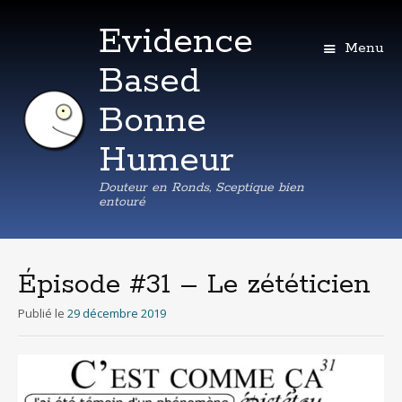
Evidence
Menu
Based
Bonne
Humeur
Douteur en Ronds, Sceptique bien
entouré
Aller
au
contenu
Épisode #31 – Le zététicien
principal
Publié le
29 décembre 2019