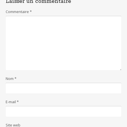
o
p
Laisser un commentaire
k
p
Commentaire
*
Nom
*
E-mail
*
Site web