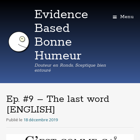
Evidence
Menu
Based
Bonne
Humeur
Douteur en Ronds, Sceptique bien
entouré
Aller
au
contenu
Ep. #9 – The last word
principal
[ENGLISH]
Publié le
18 décembre 2019