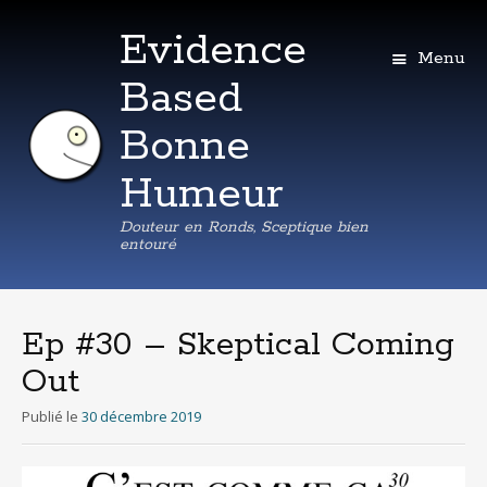
Evidence
Menu
Based
Bonne
Humeur
Douteur en Ronds, Sceptique bien
entouré
Aller
au
contenu
Ep #30 – Skeptical Coming
principal
Out
Publié le
30 décembre 2019