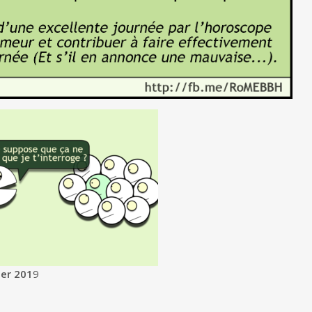
ier 201
9