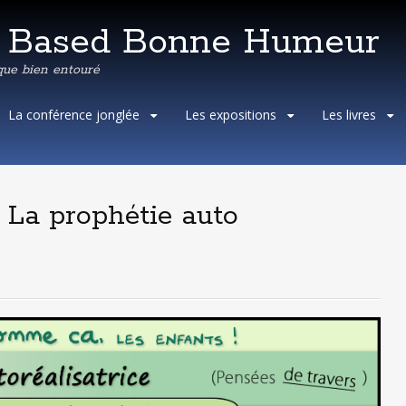
e Based Bonne Humeur
que bien entouré
Aller
La conférence jonglée
Les expositions
Les livres
au
contenu
principal
: La prophétie auto