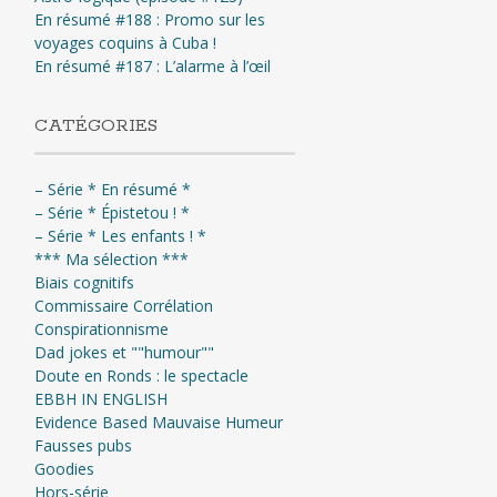
En résumé #188 : Promo sur les
voyages coquins à Cuba !
En résumé #187 : L’alarme à l’œil
CATÉGORIES
– Série * En résumé *
– Série * Épistetou ! *
– Série * Les enfants ! *
*** Ma sélection ***
Biais cognitifs
Commissaire Corrélation
Conspirationnisme
Dad jokes et ""humour""
Doute en Ronds : le spectacle
EBBH IN ENGLISH
Evidence Based Mauvaise Humeur
Fausses pubs
Goodies
Hors-série