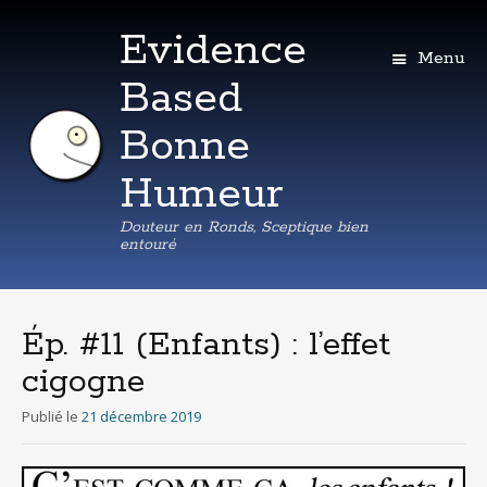
Evidence
Menu
Based
Bonne
Humeur
Douteur en Ronds, Sceptique bien
entouré
Aller
au
contenu
Ép. #11 (Enfants) : l’effet
principal
cigogne
Publié le
21 décembre 2019