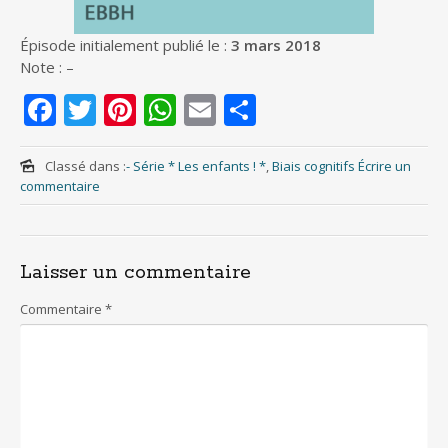
Épisode initialement publié le :
3 mars 2018
Note : –
F
T
Pi
W
E
S
ac
w
nt
h
m
h
e
itt
er
at
ai
ar
Classé dans :
- Série * Les enfants ! *
,
Biais cognitifs
Écrire un
commentaire
b
er
e
s
l
e
o
st
A
o
p
Laisser un commentaire
k
p
Commentaire
*