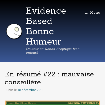
Evidence
Menu
Based
Bonne
Humeur
Douteur en Ronds, Sceptique bien
entouré
Aller
au
contenu
En résumé #22 : mauvaise
principal
conseillère
Publié le
18 décembre 2019