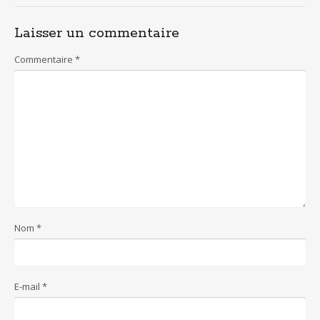
o
p
Laisser un commentaire
k
p
Commentaire
*
Nom
*
E-mail
*