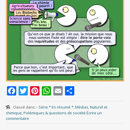
F
T
Pi
W
E
S
ac
w
nt
h
m
h
e
itt
er
at
ai
ar
Classé dans :
- Série * En résumé *
,
Médias
,
Naturel et
chimique
,
Polémiques & questions de société
Écrire un
b
er
e
s
l
e
commentaire
o
st
A