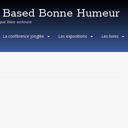
e Based Bonne Humeur
que bien entouré
Aller
La conférence jonglée
Les expositions
Les livres
au
contenu
principal