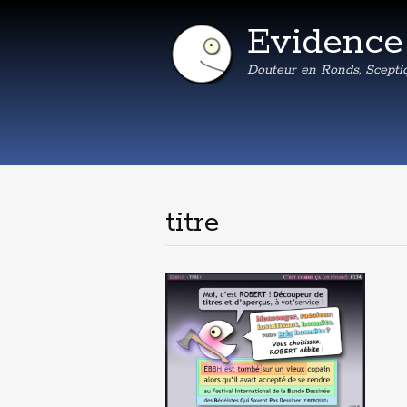
Evidenc
Douteur en Ronds, Scepti
titre