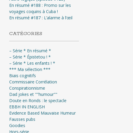
En résumé #188 : Promo sur les
voyages coquins à Cuba !
En résumé #187 : L’alarme à l’œil
CATÉGORIES
– Série * En résumé *
– Série * Épistetou ! *
– Série * Les enfants ! *
*** Ma sélection ***
Biais cognitifs
Commissaire Corrélation
Conspirationnisme
Dad jokes et ""humour""
Doute en Ronds : le spectacle
EBBH IN ENGLISH
Evidence Based Mauvaise Humeur
Fausses pubs
Goodies
Hors-série