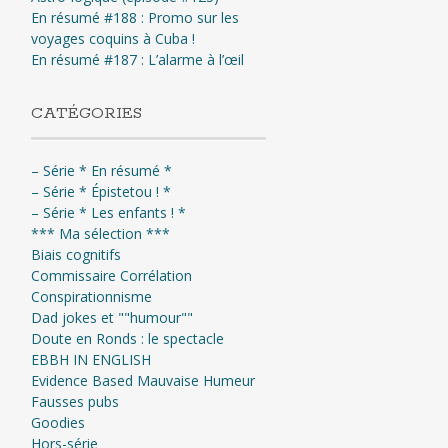
En résumé #188 : Promo sur les
voyages coquins à Cuba !
En résumé #187 : L’alarme à l’œil
CATÉGORIES
– Série * En résumé *
– Série * Épistetou ! *
– Série * Les enfants ! *
*** Ma sélection ***
Biais cognitifs
Commissaire Corrélation
Conspirationnisme
Dad jokes et ""humour""
Doute en Ronds : le spectacle
EBBH IN ENGLISH
Evidence Based Mauvaise Humeur
Fausses pubs
Goodies
Hors-série