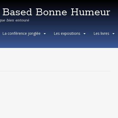
e Based Bonne Humeur
que bien entouré
Aller
La conférence jonglée
Les expositions
Les livres
au
contenu
principal