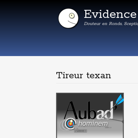
Evidenc
Douteur en Ronds, Scepti
Tireur texan