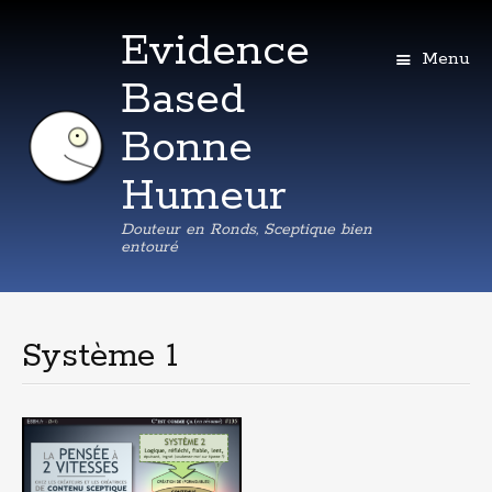
Evidence
Menu
Based
Bonne
Humeur
Douteur en Ronds, Sceptique bien
entouré
Aller
au
contenu
Système 1
principal