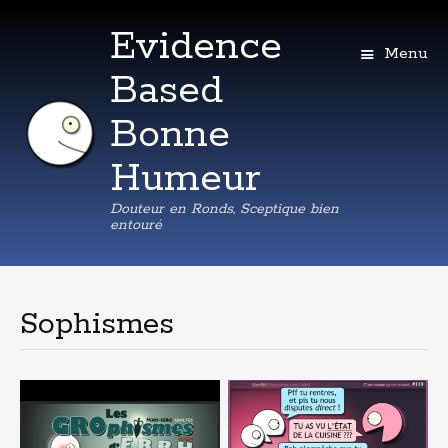
Evidence
Menu
Based
Bonne
Humeur
Douteur en Ronds, Sceptique bien
entouré
Aller
au
contenu
Sophismes
principal