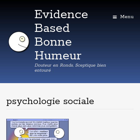
Evidence
Menu
Based
Bonne
Humeur
Douteur en Ronds, Sceptique bien
entouré
Aller
au
contenu
psychologie sociale
principal