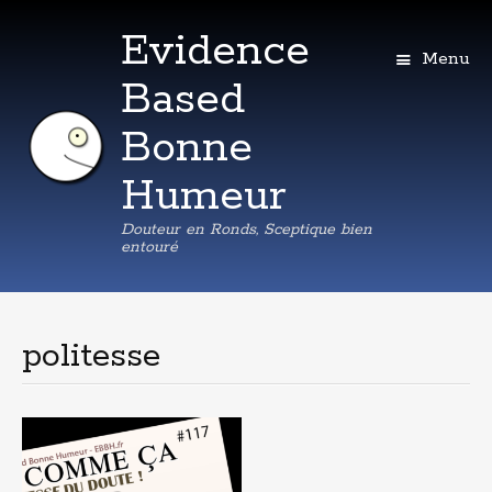
Evidence
Menu
Based
Bonne
Humeur
Douteur en Ronds, Sceptique bien
entouré
Aller
au
contenu
politesse
principal