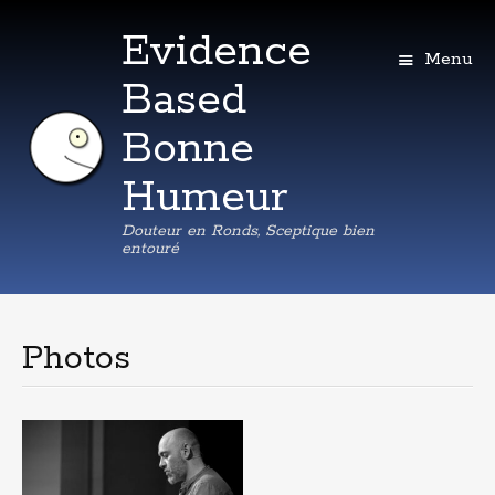
Evidence
Menu
Based
Bonne
Humeur
Douteur en Ronds, Sceptique bien
entouré
Aller
au
contenu
Photos
principal