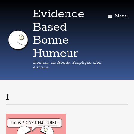
Evidence
Menu
Based
Bonne
Humeur
Douteur en Ronds, Sceptique bien
entouré
Aller
au
contenu
I
principal