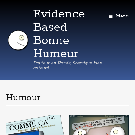
Evidence
Menu
Based
Bonne
Humeur
Douteur en Ronds, Sceptique bien
entouré
Aller
au
contenu
Humour
principal