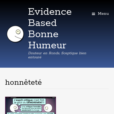
Evidence
Menu
Based
Bonne
Humeur
Douteur en Ronds, Sceptique bien
entouré
Aller
au
contenu
honnêteté
principal