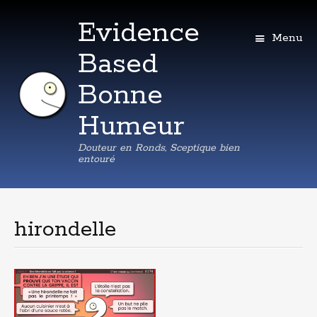
Evidence
Menu
Based
Bonne
Humeur
Douteur en Ronds, Sceptique bien
entouré
Aller
au
contenu
hirondelle
principal