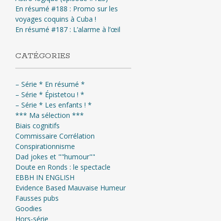
En résumé #188 : Promo sur les
voyages coquins à Cuba !
En résumé #187 : L’alarme à l’œil
CATÉGORIES
– Série * En résumé *
– Série * Épistetou ! *
– Série * Les enfants ! *
*** Ma sélection ***
Biais cognitifs
Commissaire Corrélation
Conspirationnisme
Dad jokes et ""humour""
Doute en Ronds : le spectacle
EBBH IN ENGLISH
Evidence Based Mauvaise Humeur
Fausses pubs
Goodies
Hors-série