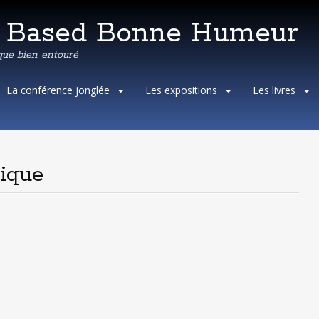
e Based Bonne Humeur
que bien entouré
Aller
La conférence jonglée
Les expositions
Les livres
au
contenu
principal
tique