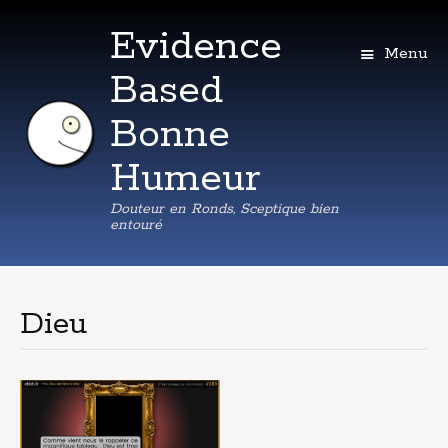
Evidence
Menu
Based
Bonne
Humeur
Douteur en Ronds, Sceptique bien
entouré
Aller
au
contenu
Dieu
principal