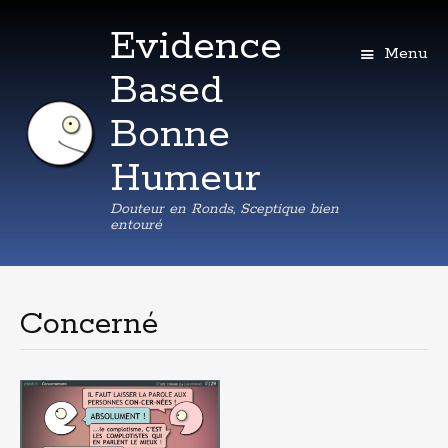
Evidence
Menu
Based
Bonne
Humeur
Douteur en Ronds, Sceptique bien
entouré
Aller
au
contenu
Concerné
principal