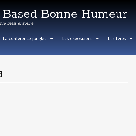
e Based Bonne Humeur
que bien entouré
Aller
La conférence jonglée
Les expositions
Les livres
au
contenu
principal
d