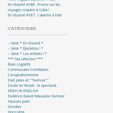
En résumé #188 : Promo sur les
voyages coquins à Cuba !
En résumé #187 : L’alarme à l’œil
CATÉGORIES
– Série * En résumé *
– Série * Épistetou ! *
– Série * Les enfants ! *
*** Ma sélection ***
Biais cognitifs
Commissaire Corrélation
Conspirationnisme
Dad jokes et ""humour""
Doute en Ronds : le spectacle
EBBH IN ENGLISH
Evidence Based Mauvaise Humeur
Fausses pubs
Goodies
Hors-série