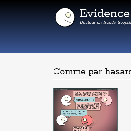
Evidenc
Douteur en Ronds, Scepti
Comme par hasar