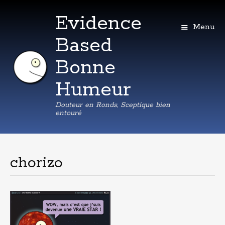
Evidence
Menu
Based
Bonne
Humeur
Douteur en Ronds, Sceptique bien
entouré
Aller
au
contenu
chorizo
principal