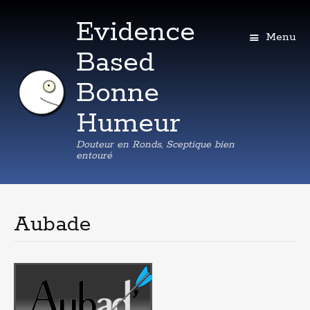
Evidence
Menu
Based
Bonne
Humeur
Douteur en Ronds, Sceptique bien
entouré
Aller
au
contenu
Aubade
principal