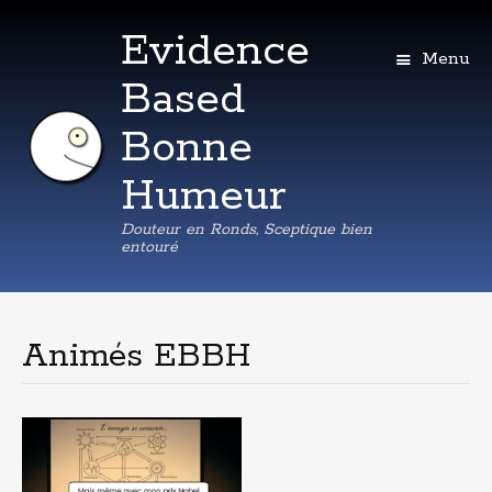
Evidence
Menu
Based
Bonne
Humeur
Douteur en Ronds, Sceptique bien
entouré
Aller
au
contenu
Animés EBBH
principal