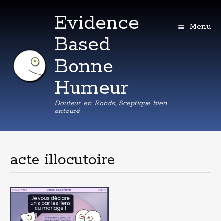
Evidence
Menu
Based
Bonne
Humeur
Douteur en Ronds, Sceptique bien
entouré
Aller
au
contenu
acte illocutoire
principal