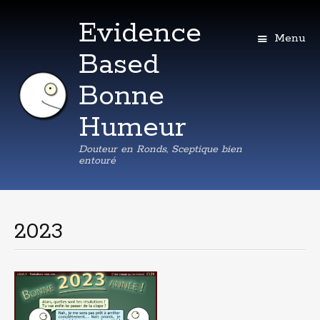
Evidence
Menu
Based
Bonne
Humeur
Douteur en Ronds, Sceptique bien
entouré
Aller
au
contenu
2023
principal